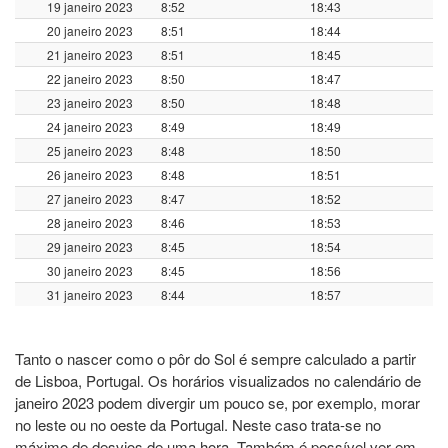
19 janeiro 2023
8:52
18:43
20 janeiro 2023
8:51
18:44
21 janeiro 2023
8:51
18:45
22 janeiro 2023
8:50
18:47
23 janeiro 2023
8:50
18:48
24 janeiro 2023
8:49
18:49
25 janeiro 2023
8:48
18:50
26 janeiro 2023
8:48
18:51
27 janeiro 2023
8:47
18:52
28 janeiro 2023
8:46
18:53
29 janeiro 2023
8:45
18:54
30 janeiro 2023
8:45
18:56
31 janeiro 2023
8:44
18:57
Tanto o nascer como o pôr do Sol é sempre calculado a partir
de Lisboa, Portugal. Os horários visualizados no calendário de
janeiro 2023 podem divergir um pouco se, por exemplo, morar
no leste ou no oeste da Portugal. Neste caso trata-se no
máximo de desvios de uma hora. Também é possível ver em