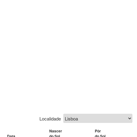
Localidade
Nascer
Pôr
Data
do Sol
do Sol