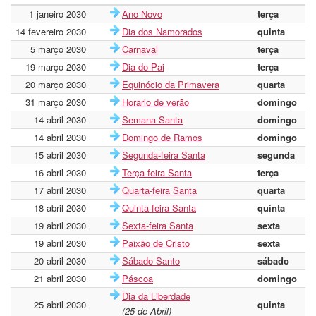
1 janeiro 2030
Ano Novo
terça
14 fevereiro 2030
Dia dos Namorados
quinta
5 março 2030
Carnaval
terça
19 março 2030
Dia do Pai
terça
20 março 2030
Equinócio da Primavera
quarta
31 março 2030
Horario de verão
domingo
14 abril 2030
Semana Santa
domingo
14 abril 2030
Domingo de Ramos
domingo
15 abril 2030
Segunda-feira Santa
segunda
16 abril 2030
Terça-feira Santa
terça
17 abril 2030
Quarta-feira Santa
quarta
18 abril 2030
Quinta-feira Santa
quinta
19 abril 2030
Sexta-feira Santa
sexta
19 abril 2030
Paixão de Cristo
sexta
20 abril 2030
Sábado Santo
sábado
21 abril 2030
Páscoa
domingo
Dia da Liberdade
25 abril 2030
quinta
(25 de Abril)