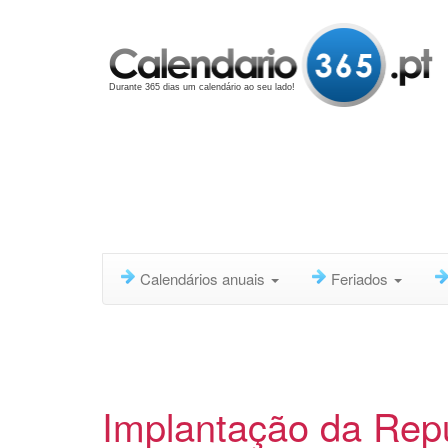
Durante 365 dias um calendário ao seu lado!
Calendários anuais
Feriados
Implantação da Repú