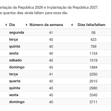
lantação da República 2026 e Implantação da República 2027.
e quantos dias ainda faltam para esse dia.
Dia
Número da semana
Dias falta/faltam
segunda
41
58
terça
40
423
quinta
40
789
sexta
40
1154
sábado
40
1519
domingo
40
1884
terça
41
2250
quarta
40
2615
quinta
40
2980
sexta
40
3345
domingo
40
3711