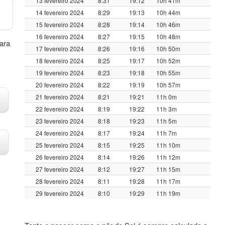
13 fevereiro 2024
8:31
19:12
10h 41m
14 fevereiro 2024
8:29
19:13
10h 44m
15 fevereiro 2024
8:28
19:14
10h 46m
16 fevereiro 2024
8:27
19:15
10h 48m
para
17 fevereiro 2024
8:26
19:16
10h 50m
18 fevereiro 2024
8:25
19:17
10h 52m
19 fevereiro 2024
8:23
19:18
10h 55m
20 fevereiro 2024
8:22
19:19
10h 57m
21 fevereiro 2024
8:21
19:21
11h 0m
22 fevereiro 2024
8:19
19:22
11h 3m
23 fevereiro 2024
8:18
19:23
11h 5m
24 fevereiro 2024
8:17
19:24
11h 7m
25 fevereiro 2024
8:15
19:25
11h 10m
26 fevereiro 2024
8:14
19:26
11h 12m
27 fevereiro 2024
8:12
19:27
11h 15m
28 fevereiro 2024
8:11
19:28
11h 17m
29 fevereiro 2024
8:10
19:29
11h 19m