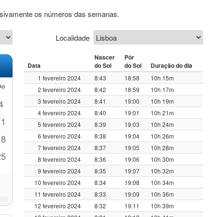
clusivamente os números das semanas.
Localidade
Nascer
Pôr
Data
do Sol
do Sol
Duração do dia
1 fevereiro 2024
8:43
18:58
10h 15m
Do
2 fevereiro 2024
8:42
18:59
10h 17m
3 fevereiro 2024
8:41
19:00
10h 19m
4
4 fevereiro 2024
8:40
19:01
10h 21m
11
5 fevereiro 2024
8:39
19:03
10h 24m
6 fevereiro 2024
8:38
19:04
10h 26m
18
7 fevereiro 2024
8:37
19:05
10h 28m
25
8 fevereiro 2024
8:36
19:06
10h 30m
9 fevereiro 2024
8:35
19:07
10h 32m
10 fevereiro 2024
8:34
19:08
10h 34m
11 fevereiro 2024
8:33
19:09
10h 36m
12 fevereiro 2024
8:32
19:11
10h 39m