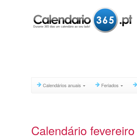
Durante 365 dias um calendário ao seu lado!
Calendários anuais
Feriados
Calendário fevereir