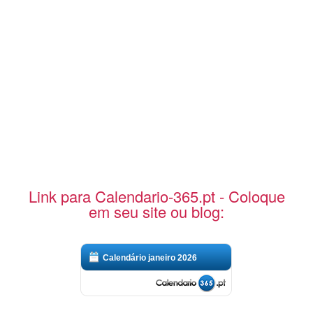
Link para Calendario-365.pt - Coloque
em seu site ou blog:
Calendário janeiro 2026