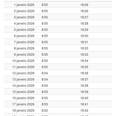
1 janeiro 2026
8:55
18:26
2 janeiro 2026
8:55
18:26
3 janeiro 2026
8:55
18:27
4 janeiro 2026
8:55
18:28
5 janeiro 2026
8:55
18:29
6 janeiro 2026
8:55
18:30
7 janeiro 2026
8:55
18:31
8 janeiro 2026
8:55
18:32
9 janeiro 2026
8:55
18:33
10 janeiro 2026
8:55
18:34
11 janeiro 2026
8:55
18:35
12 janeiro 2026
8:54
18:36
13 janeiro 2026
8:54
18:37
14 janeiro 2026
8:54
18:38
15 janeiro 2026
8:53
18:39
16 janeiro 2026
8:53
18:40
17 janeiro 2026
8:53
18:41
18 janeiro 2026
8:52
18:42