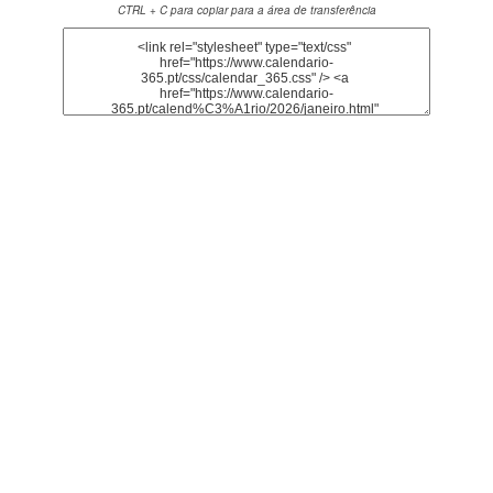
CTRL + C para copiar para a área de transferência