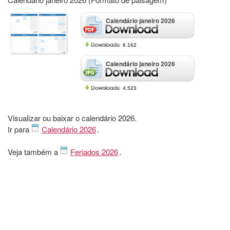
Calendário janeiro 2026
6.162
Calendário janeiro 2026
4.523
Visualizar ou baixar o calendário 2026.
Ir para
Calendário 2026
.
Veja também a
Feriados 2026
.