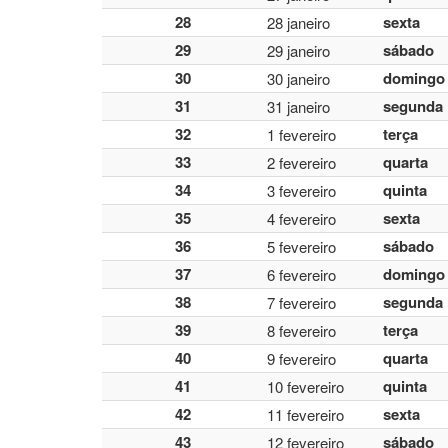
28
sexta
28 janeiro
29
sábado
29 janeiro
30
domingo
30 janeiro
31
segunda
31 janeiro
32
terça
1 fevereiro
33
quarta
2 fevereiro
34
quinta
3 fevereiro
35
sexta
4 fevereiro
36
sábado
5 fevereiro
37
domingo
6 fevereiro
38
segunda
7 fevereiro
39
terça
8 fevereiro
40
quarta
9 fevereiro
41
quinta
10 fevereiro
42
sexta
11 fevereiro
43
sábado
12 fevereiro