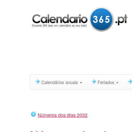
Durante 365 dias um calendário ao seu lado!
Calendários anuais
Feriados
Números dos dias 2032