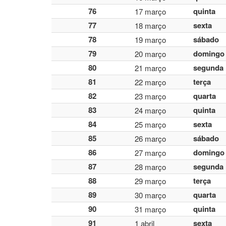
76
quinta
17 março
77
sexta
18 março
78
sábado
19 março
79
domingo
20 março
80
segunda
21 março
81
terça
22 março
82
quarta
23 março
83
quinta
24 março
84
sexta
25 março
85
sábado
26 março
86
domingo
27 março
87
segunda
28 março
88
terça
29 março
89
quarta
30 março
90
quinta
31 março
91
sexta
1 abril