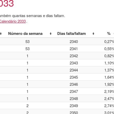
033
também quantas semanas e dias faltam.
Calendário 2033
.
Número da semana
Dias falta/faltam
%
53
2340
0,27
53
2341
0,55
1
2342
0,82
1
2343
1,10
1
2344
1,37
1
2345
1,64
1
2346
1,92
1
2347
2,19
1
2348
2,47
2
2349
2,74
2
2350
3,01