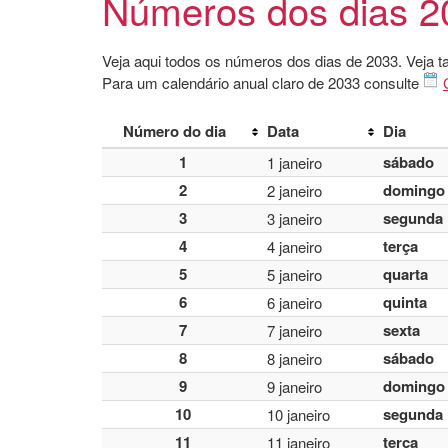
Números dos dias 2
Veja aqui todos os números dos dias de 2033. Veja 
Para um calendário anual claro de 2033 consulte
Número do dia
Data
Dia
1
sábado
1 janeiro
2
domingo
2 janeiro
3
segunda
3 janeiro
4
terça
4 janeiro
5
quarta
5 janeiro
6
quinta
6 janeiro
7
sexta
7 janeiro
8
sábado
8 janeiro
9
domingo
9 janeiro
10
segunda
10 janeiro
11
terça
11 janeiro