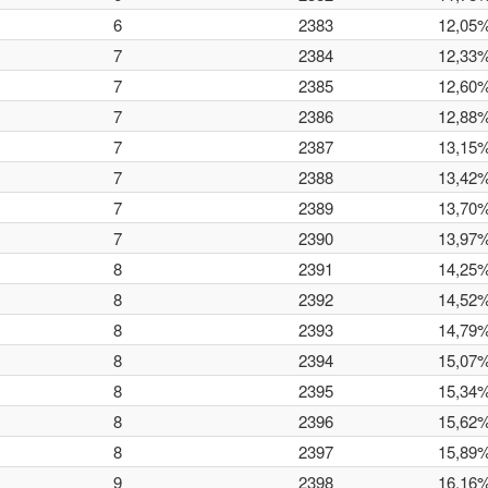
6
2383
12,05
7
2384
12,33
7
2385
12,60
7
2386
12,88
7
2387
13,15
7
2388
13,42
7
2389
13,70
7
2390
13,97
8
2391
14,25
8
2392
14,52
8
2393
14,79
8
2394
15,07
8
2395
15,34
8
2396
15,62
8
2397
15,89
9
2398
16,16