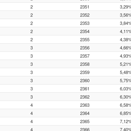
2
2351
3,29
2
2352
3,56
2
2353
3,84
2
2354
4,11
2
2355
4,38
3
2356
4,66
3
2357
4,93
3
2358
5,21
3
2359
5,48
3
2360
5,75
3
2361
6,03
3
2362
6,30
4
2363
6,58
4
2364
6,85
4
2365
7,12
4
2366
7,40