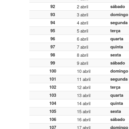
92
sábado
2 abril
93
domingo
3 abril
94
segunda
4 abril
95
terça
5 abril
96
quarta
6 abril
97
quinta
7 abril
98
sexta
8 abril
99
sábado
9 abril
100
domingo
10 abril
101
segunda
11 abril
102
terça
12 abril
103
quarta
13 abril
104
quinta
14 abril
105
sexta
15 abril
106
sábado
16 abril
107
domingo
17 abril