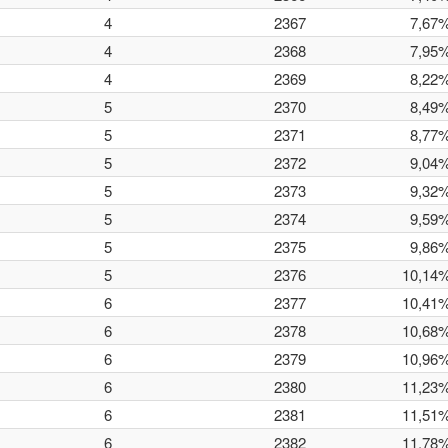
4
2367
7,67
4
2368
7,95
4
2369
8,22
5
2370
8,49
5
2371
8,77
5
2372
9,04
5
2373
9,32
5
2374
9,59
5
2375
9,86
5
2376
10,14
6
2377
10,41
6
2378
10,68
6
2379
10,96
6
2380
11,23
6
2381
11,51
6
2382
11,78