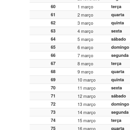
60
terça
1 março
61
quarta
2 março
62
quinta
3 março
63
sexta
4 março
64
sábado
5 março
65
domingo
6 março
66
segunda
7 março
67
terça
8 março
68
quarta
9 março
69
quinta
10 março
70
sexta
11 março
71
sábado
12 março
72
domingo
13 março
73
segunda
14 março
74
terça
15 março
75
quarta
16 março