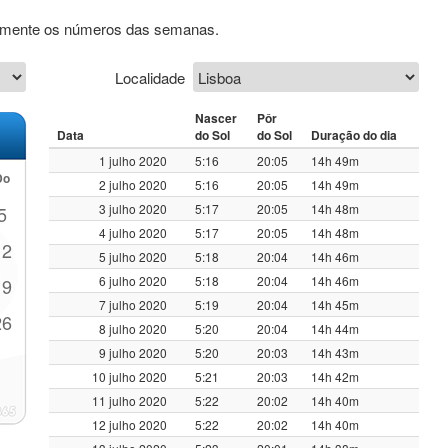
ivamente os números das semanas.
Localidade
Nascer
Pôr
Data
do Sol
do Sol
Duração do dia
1 julho 2020
5:16
20:05
14h 49m
Do
2 julho 2020
5:16
20:05
14h 49m
3 julho 2020
5:17
20:05
14h 48m
5
4 julho 2020
5:17
20:05
14h 48m
12
5 julho 2020
5:18
20:04
14h 46m
6 julho 2020
5:18
20:04
14h 46m
19
7 julho 2020
5:19
20:04
14h 45m
26
8 julho 2020
5:20
20:04
14h 44m
9 julho 2020
5:20
20:03
14h 43m
10 julho 2020
5:21
20:03
14h 42m
11 julho 2020
5:22
20:02
14h 40m
12 julho 2020
5:22
20:02
14h 40m