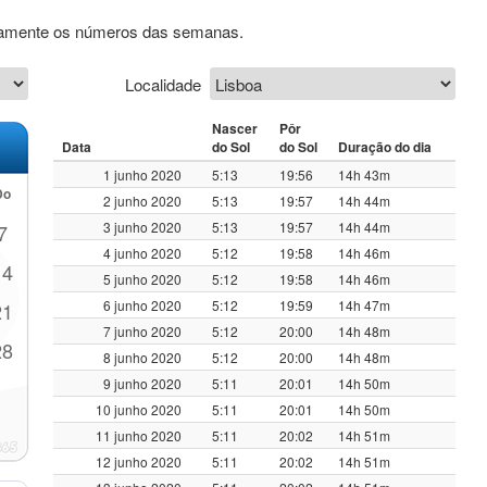
sivamente os números das semanas.
Localidade
Nascer
Pôr
Data
do Sol
do Sol
Duração do dia
1 junho 2020
5:13
19:56
14h 43m
Do
2 junho 2020
5:13
19:57
14h 44m
3 junho 2020
5:13
19:57
14h 44m
7
4 junho 2020
5:12
19:58
14h 46m
14
5 junho 2020
5:12
19:58
14h 46m
6 junho 2020
5:12
19:59
14h 47m
21
7 junho 2020
5:12
20:00
14h 48m
28
8 junho 2020
5:12
20:00
14h 48m
9 junho 2020
5:11
20:01
14h 50m
10 junho 2020
5:11
20:01
14h 50m
11 junho 2020
5:11
20:02
14h 51m
12 junho 2020
5:11
20:02
14h 51m