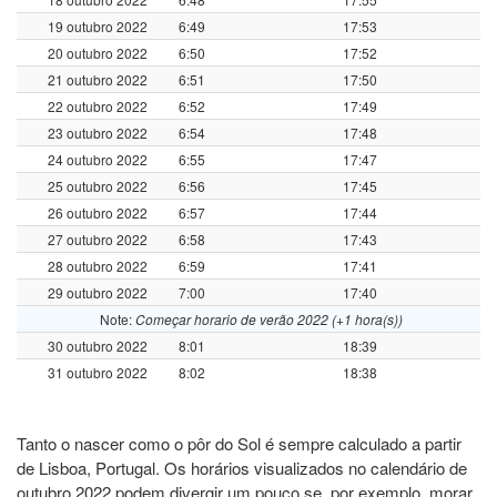
19 outubro 2022
6:49
17:53
20 outubro 2022
6:50
17:52
21 outubro 2022
6:51
17:50
22 outubro 2022
6:52
17:49
23 outubro 2022
6:54
17:48
24 outubro 2022
6:55
17:47
25 outubro 2022
6:56
17:45
26 outubro 2022
6:57
17:44
27 outubro 2022
6:58
17:43
28 outubro 2022
6:59
17:41
29 outubro 2022
7:00
17:40
Note:
Começar horario de verão 2022 (+1 hora(s))
30 outubro 2022
8:01
18:39
31 outubro 2022
8:02
18:38
Tanto o nascer como o pôr do Sol é sempre calculado a partir
de Lisboa, Portugal. Os horários visualizados no calendário de
outubro 2022 podem divergir um pouco se, por exemplo, morar